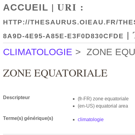
| URI :
ACCUEIL
HTTP://THESAURUS.OIEAU.FR/THE
|
8A9D-4E95-A85E-E3F0D830CFDE
CLIMATOLOGIE
>
ZONE EQU
ZONE EQUATORIALE
Descripteur
(fr-FR)
zone equatoriale
(en-US)
equatorial area
Terme(s) générique(s)
climatologie