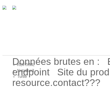
Données brutes en :
RDF/XML
endpoint
Site du pro
Notation3
Turtle
resource.contact???