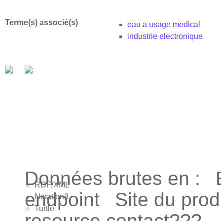
Terme(s) associé(s)
eau a usage medical
industrie electronique
Données brutes en :
RDF/XML
endpoint
Site du pro
Notation3
Turtle
resource.contact???