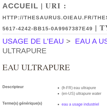
| URI :
ACCUEIL
HTTP://THESAURUS.OIEAU.FR/TH
| T
5617-4242-BB15-0A9967387E49
USAGE DE L'EAU
>
EAU A U
ULTRAPURE
EAU ULTRAPURE
Descripteur
(fr-FR)
eau ultrapure
(en-US)
ultrapure water
Terme(s) générique(s)
eau a usage industriel