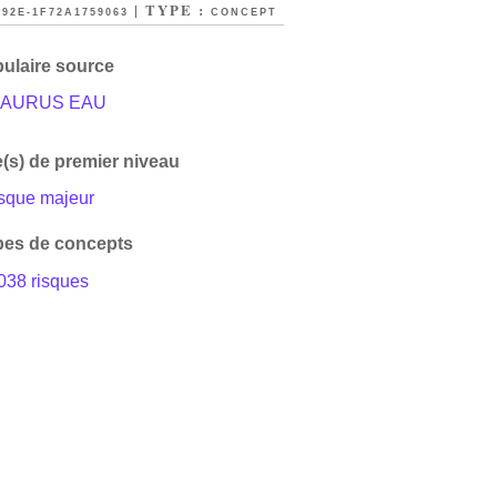
| TYPE :
92E-1F72A1759063
CONCEPT
ulaire source
AURUS EAU
(s) de premier niveau
isque majeur
es de concepts
038 risques