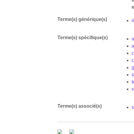
Terme(s) générique(s)
r
Terme(s) spécifique(s)
a
c
c
g
Terme(s) associé(s)