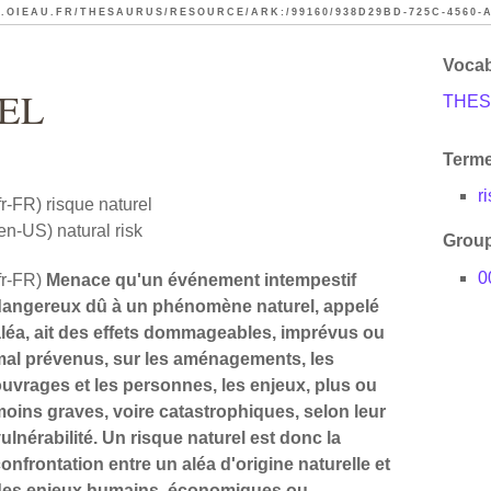
.OIEAU.FR/THESAURUS/RESOURCE/ARK:/99160/938D29BD-725C-4560-A
Vocab
EL
THES
Terme
r
fr-FR)
risque naturel
en-US)
natural risk
Group
0
fr-FR)
Menace qu'un événement intempestif
dangereux dû à un phénomène naturel, appelé
léa, ait des effets dommageables, imprévus ou
mal prévenus, sur les aménagements, les
uvrages et les personnes, les enjeux, plus ou
oins graves, voire catastrophiques, selon leur
ulnérabilité. Un risque naturel est donc la
onfrontation entre un aléa d'origine naturelle et
des enjeux humains, économiques ou