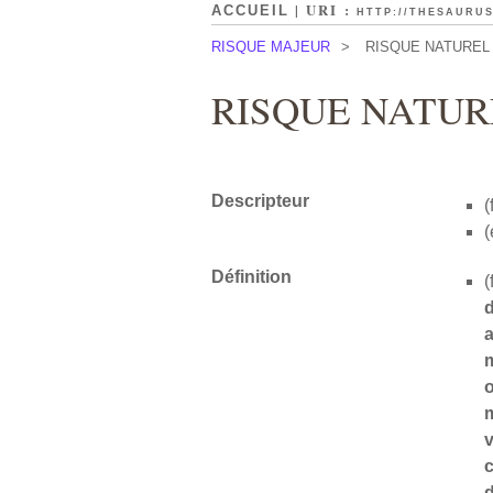
| URI :
ACCUEIL
HTTP://THESAURUS
RISQUE MAJEUR
>
RISQUE NATUREL
RISQUE NATUR
Descripteur
(
(
Définition
(
a
o
m
v
c