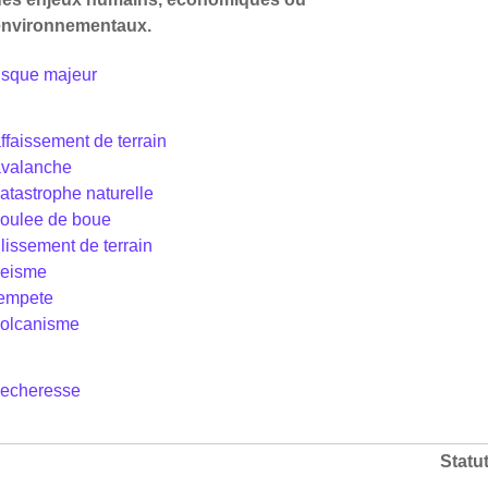
environnementaux.
isque majeur
ffaissement de terrain
avalanche
atastrophe naturelle
oulee de boue
lissement de terrain
seisme
tempete
volcanisme
secheresse
Statu