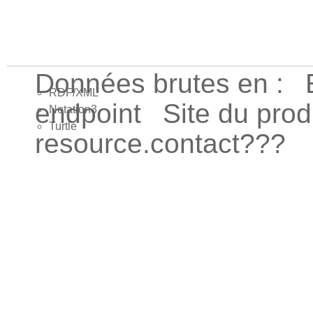
Données brutes en :
RDF/XML
endpoint
Site du pro
Notation3
Turtle
resource.contact???