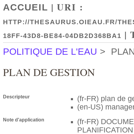
| URI :
ACCUEIL
HTTP://THESAURUS.OIEAU.FR/THE
| 
18FF-43D8-BE84-04DB2D368BA1
POLITIQUE DE L'EAU
>
PLAN
PLAN DE GESTION
Descripteur
(fr-FR)
plan de g
(en-US)
managem
Note d'application
(fr-FR)
DOCUME
PLANIFICATION