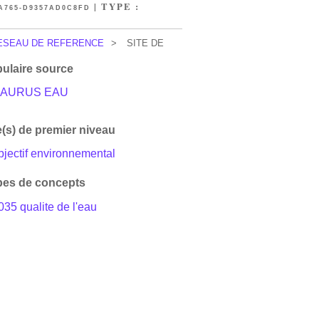
| TYPE :
A765-D9357AD0C8FD
ESEAU DE REFERENCE
>
SITE DE
ulaire source
AURUS EAU
(s) de premier niveau
bjectif environnemental
es de concepts
035 qualite de l'eau