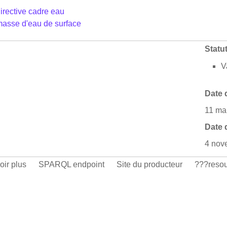
irective cadre eau
asse d'eau de surface
Statu
V
Date 
11 ma
Date 
4 nov
oir plus
SPARQL endpoint
Site du producteur
???resou