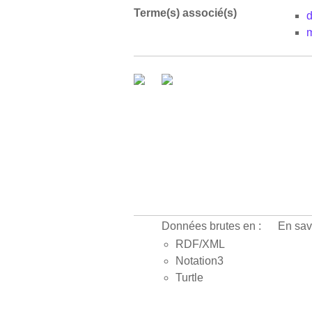
Terme(s) associé(s)
d
m
Données brutes en :
En sav
RDF/XML
Notation3
Turtle