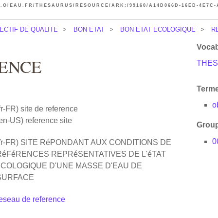
.OIEAU.FR/THESAURUS/RESOURCE/ARK:/99160/A14D066D-16ED-4E7C-
ECTIF DE QUALITE
>
BON ETAT
>
BON ETAT ECOLOGIQUE
>
R
Vocab
RENCE
THES
Terme
o
fr-FR)
site de reference
en-US)
reference site
Group
0
fr-FR)
SITE RéPONDANT AUX CONDITIONS DE
RéFéRENCES REPRéSENTATIVES DE L'éTAT
éCOLOGIQUE D'UNE MASSE D'EAU DE
SURFACE
eseau de reference