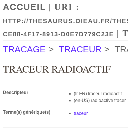
| URI :
ACCUEIL
HTTP://THESAURUS.OIEAU.FR/THE
| 
CE88-4F17-8913-D0E7D779C23E
TRACAGE
>
TRACEUR
>
TR
TRACEUR RADIOACTIF
Descripteur
(fr-FR)
traceur radioactif
(en-US)
radioactive tracer
Terme(s) générique(s)
traceur