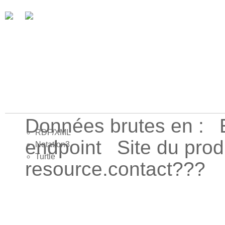
Données brutes en :
RDF/XML
endpoint
Site du pro
Notation3
Turtle
resource.contact???