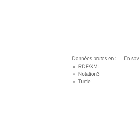
Données brutes en :
En sav
RDF/XML
Notation3
Turtle