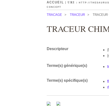
| URI :
ACCUEIL
HTTP://THESAURUS
CONCEPT
TRACAGE
>
TRACEUR
>
TRACEUR 
TRACEUR CHI
Descripteur
(
(
Terme(s) générique(s)
t
Terme(s) spécifique(s)
f