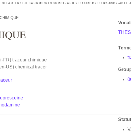
.OIEAU.FR/THESAURUS/RESOURCE/ARK:/99160/BC2936B2-83C2-4BFE-
CHIMIQUE
Vocab
MIQUE
THES
Terme
t
fr-FR)
traceur chimique
en-US)
chemical tracer
Group
0
raceur
luoresceine
rhodamine
Statu
V