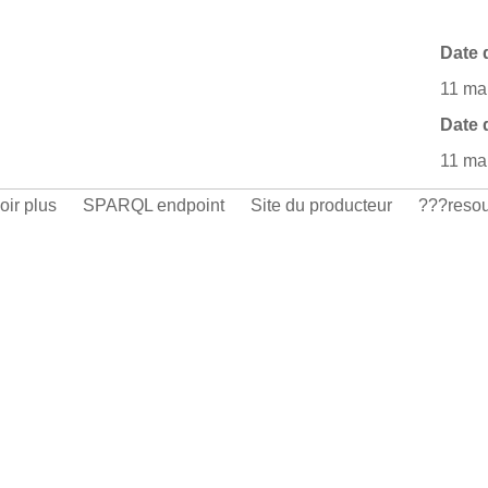
Date 
11 ma
Date 
11 ma
oir plus
SPARQL endpoint
Site du producteur
???resou