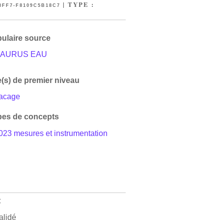
| TYPE :
8FF7-F8109C5B18C7
ulaire source
AURUS EAU
(s) de premier niveau
racage
es de concepts
023 mesures et instrumentation
t
alidé