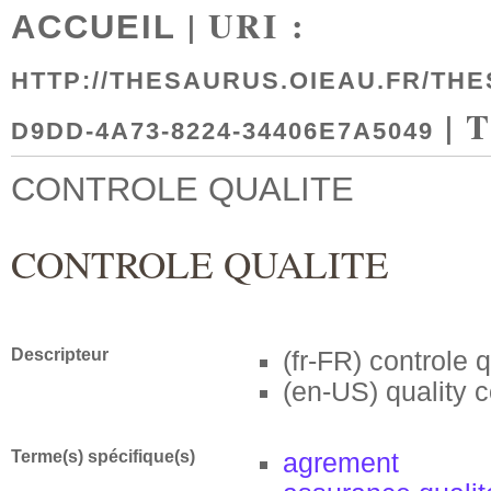
| URI :
ACCUEIL
HTTP://THESAURUS.OIEAU.FR/THE
| 
D9DD-4A73-8224-34406E7A5049
CONTROLE QUALITE
CONTROLE QUALITE
Descripteur
(fr-FR)
controle q
(en-US)
quality c
Terme(s) spécifique(s)
agrement