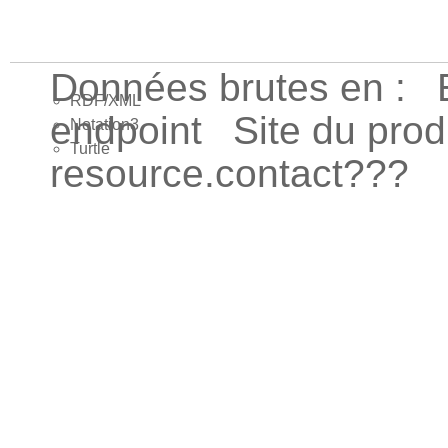
Données brutes en :
RDF/XML
endpoint
Site du pro
Notation3
Turtle
resource.contact???