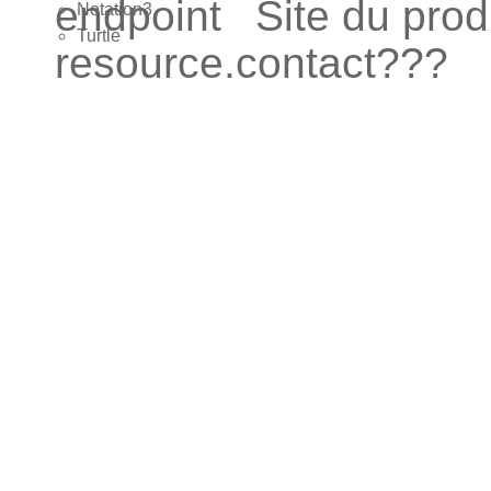
endpoint
Site du pro
Notation3
Turtle
resource.contact???