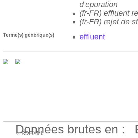
d'epuration
(fr-FR)
effluent r
(fr-FR)
rejet de s
Terme(s) générique(s)
effluent
Données brutes en :
RDF/XML