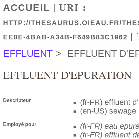
| URI :
ACCUEIL
HTTP://THESAURUS.OIEAU.FR/THE
|
EE0E-4BAB-A34B-F649B83C1962
EFFLUENT
>
EFFLUENT D'E
EFFLUENT D'EPURATION
Descripteur
(fr-FR)
effluent d
(en-US)
sewage e
Employé pour
(fr-FR)
eau epur
(fr-FR)
effluent d