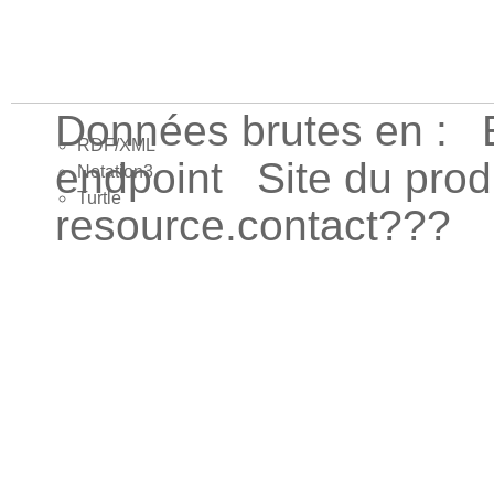
Données brutes en :
RDF/XML
endpoint
Site du pro
Notation3
Turtle
resource.contact???