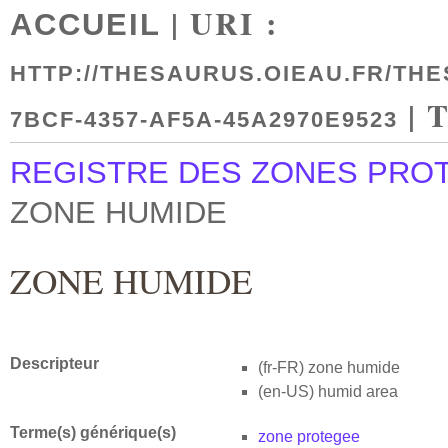
| URI :
ACCUEIL
HTTP://THESAURUS.OIEAU.FR/THE
| 
7BCF-4357-AF5A-45A2970E9523
REGISTRE DES ZONES PRO
ZONE HUMIDE
ZONE HUMIDE
Descripteur
(fr-FR)
zone humide
(en-US)
humid area
Terme(s) générique(s)
zone protegee