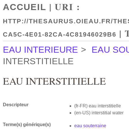
| URI :
ACCUEIL
HTTP://THESAURUS.OIEAU.FR/THE
| 
CA5C-4E01-82CA-4C81946029B6
EAU INTERIEURE
>
EAU SO
INTERSTITIELLE
EAU INTERSTITIELLE
Descripteur
(fr-FR)
eau interstitielle
(en-US)
interstitial water
Terme(s) générique(s)
eau souterraine