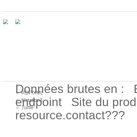
Données brutes en :
RDF/XML
endpoint
Site du pro
Notation3
Turtle
resource.contact???