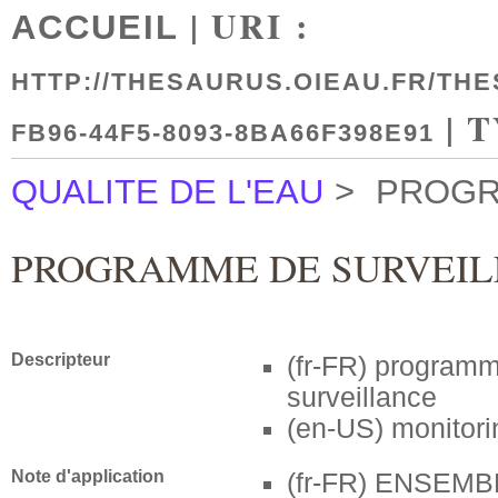
| URI :
ACCUEIL
HTTP://THESAURUS.OIEAU.FR/THE
| 
FB96-44F5-8093-8BA66F398E91
QUALITE DE L'EAU
>
PROGR
PROGRAMME DE SURVEI
Descripteur
(fr-FR)
programm
surveillance
(en-US)
monitor
Note d'application
(fr-FR)
ENSEMB