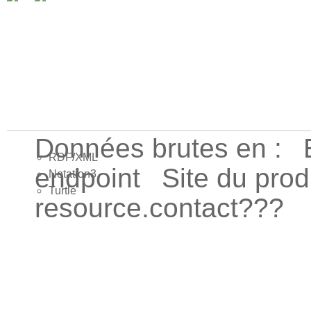
Données brutes en :
RDF/XML
endpoint
Site du pro
Notation3
Turtle
resource.contact???